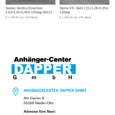
Neptun Nordica Einachser
Stema STL Stahl 2,51×1,28×0,35m
2,63×1,45×0,40m 1350kg GN131
1300kg
€
1.799,00
inkl. 19% MwSt.
€
1.599,00
inkl. 19% MwSt.

ANHÄNGERCENTER DAPPER GMBH
Am Giener 8
55268 Nieder-Olm
Adresse fürs Navi: