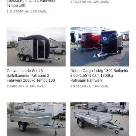
2600kg Pullmann 2 Fahrwerk
€
7.185,00
inkl. 19% MwSt.
Tempo 100
€
11.990,00
inkl. 19% MwSt.
Cheval Liberte Gold 3
Debon Cargo farbig 1300 Seitentür
Sattelkammer Pullmann 2
3,00×1,55×1,68m 1300kg
Fahrwerk 2600kg Tempo 100
Pullmann Fahrwerk
€
8.690,00
inkl. 19% MwSt.
€
5.590,00
inkl. 19% MwSt.