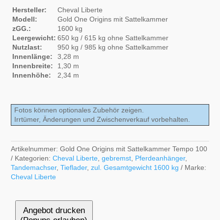
Hersteller:
Cheval Liberte
Modell:
Gold One Origins mit Sattelkammer
zGG.:
1600 kg
Leergewicht:
650 kg / 615 kg ohne Sattelkammer
Nutzlast:
950 kg / 985 kg ohne Sattelkammer
Innenlänge:
3,28 m
Innenbreite:
1,30 m
Innenhöhe:
2,34 m
Fotos können optionales Zubehör zeigen.
Irrtümer, Änderungen und Zwischenverkauf vorbehalten.
Artikelnummer:
Gold One Origins mit Sattelkammer Tempo 100
Kategorien:
Cheval Liberte
,
gebremst
,
Pferdeanhänger
,
Tandemachser
,
Tieflader
,
zul. Gesamtgewicht 1600 kg
Marke:
Cheval Liberte
Angebot drucken