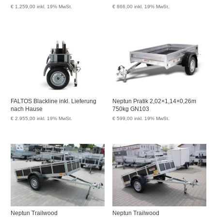
€
1.259,00
inkl. 19% MwSt.
€
866,00
inkl. 19% MwSt.
FALTOS Blackline inkl. Lieferung
Neptun Pratik 2,02×1,14×0,26m
nach Hause
750kg GN103
€
2.955,00
inkl. 19% MwSt.
€
599,00
inkl. 19% MwSt.
Neptun Trailwood
Neptun Trailwood