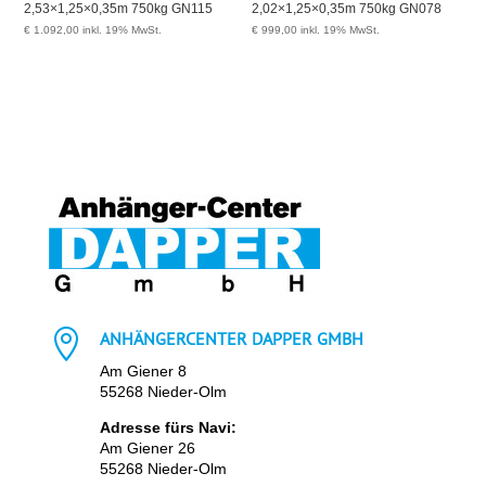
2,53×1,25×0,35m 750kg GN115
2,02×1,25×0,35m 750kg GN078
€
1.092,00
inkl. 19% MwSt.
€
999,00
inkl. 19% MwSt.

ANHÄNGERCENTER DAPPER GMBH
Am Giener 8
55268 Nieder-Olm
Adresse fürs Navi:
Am Giener 26
55268 Nieder-Olm