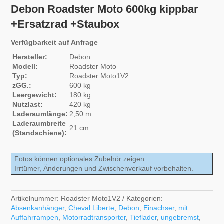
Debon Roadster Moto 600kg kippbar
+Ersatzrad +Staubox
Verfügbarkeit auf Anfrage
Hersteller:
Debon
Modell:
Roadster Moto
Typ:
Roadster Moto1V2
zGG.:
600 kg
Leergewicht:
180 kg
Nutzlast:
420 kg
Laderaumlänge:
2,50 m
Laderaumbreite
21 cm
(Standschiene):
Fotos können optionales Zubehör zeigen.
Irrtümer, Änderungen und Zwischenverkauf vorbehalten.
Artikelnummer:
Roadster Moto1V2
Kategorien:
Absenkanhänger
,
Cheval Liberte
,
Debon
,
Einachser
,
mit
Auffahrrampen
,
Motorradtransporter
,
Tieflader
,
ungebremst
,