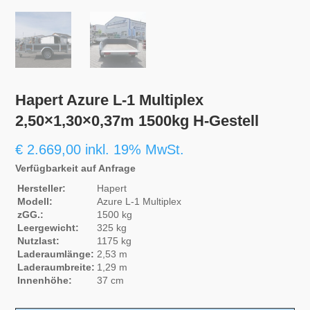
Hapert Azure L-1 Multiplex
2,50×1,30×0,37m 1500kg H-Gestell
€
2.669,00
inkl. 19% MwSt.
Verfügbarkeit auf Anfrage
Hersteller:
Hapert
Modell:
Azure L-1 Multiplex
zGG.:
1500 kg
Leergewicht:
325 kg
Nutzlast:
1175 kg
Laderaumlänge:
2,53 m
Laderaumbreite:
1,29 m
Innenhöhe:
37 cm