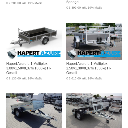
Spriegel
€
2.286,00
inkl. 19% MwSt.
€
3.399,00
inkl. 19% MwSt.
Hapert Azure L-1 Multiplex
Hapert Azure L-1 Multiplex
3,00×1,50×0,37m 1800kg H-
2,50×1,30×0,37m 1350kg H-
Gestell
Gestell
€
3.130,00
inkl. 19% MwSt.
€
2.615,00
inkl. 19% MwSt.