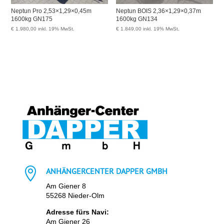
Neptun Pro 2,53×1,29×0,45m
Neptun BOIS 2,36×1,29×0,37m
1600kg GN175
1600kg GN134
€
1.980,00
inkl. 19% MwSt.
€
1.849,00
inkl. 19% MwSt.

ANHÄNGERCENTER DAPPER GMBH
Am Giener 8
55268 Nieder-Olm
Adresse fürs Navi:
Am Giener 26