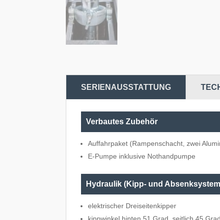
SERIENAUSSTATTUNG
TEC
Verbautes Zubehör
Auffahrpaket (Rampenschacht, zwei Alumi
E-Pumpe inklusive Nothandpumpe
Hydraulik (Kipp- und Absenksystem
elektrischer Dreiseitenkipper
kippwinkel hinten 51 Grad, seitlich 45 Gra