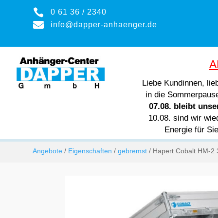

0 61 36 / 2340

info@dapper-anhaenger.de
A
Liebe Kundinnen, li
in die Sommerpaus
07.08. bleibt uns
10.08. sind wir wie
Energie für Si
Angebote
/
Eigenschaften
/
gebremst
/ Hapert Cobalt HM-2 