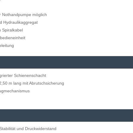
r Nothandpumpe möglich
nd Hydraulikaggregat
 Spiralkabel
bedieneinheit
eleitung
grierter Schienenschacht
2,50 m lang mit Abrutschsicherung
 Zugmechanismus
Stabilität und Druckwiderstand