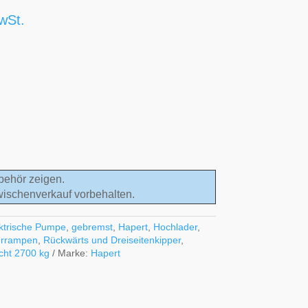
wSt.
behör zeigen.
wischenverkauf vorbehalten.
ktrische Pumpe
,
gebremst
,
Hapert
,
Hochlader
,
ahrrampen
,
Rückwärts und Dreiseitenkipper
,
cht 2700 kg
Marke:
Hapert