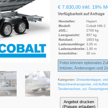
€
7.830,00
inkl. 19% M
Verfügbarkeit auf Anfrage
Hersteller:
Hapert
Modell:
Cobalt HM-2
zGG.:
2700 kg
Leergewicht:
897 kg
Nutzlast:
1803 kg
Laderaumlänge:
3,05 m
Laderaumbreite:
1,80 m
Innenhöhe:
30 cm
Fotos können optionales Zu
Irrtümer, Änderungen und Z
Kategorien:
Dreiseitenkipper
,
ele
Maschinentransporter
,
mit Auff
Tandemachser
,
zul. Gesamtgewi
Angebot drucken
(Popups erlauben)