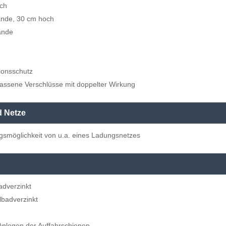
ich
ände, 30 cm hoch
ände
ionsschutz
assene Verschlüsse mit doppelter Wirkung
d Netze
gsmöglichkeit von u.a. eines Ladungsnetzes
adverzinkt
lbadverzinkt
 Anlegen der Auffahrschienen