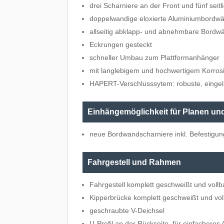
drei Scharniere an der Front und fünf seitl
doppelwandige eloxierte Aluminiumbordw
allseitig abklapp- und abnehmbare Bordw
Eckrungen gesteckt
schneller Umbau zum Plattformanhänger
mit langlebigem und hochwertigem Korros
HAPERT-Verschlusssytem: robuste, eingel
Einhängemöglichkeit für Planen un
neue Bordwandscharniere inkl. Befestigun
Fahrgestell und Rahmen
Fahrgestell komplett geschweißt und vollb
Kipperbrücke komplett geschweißt und vol
geschraubte V-Deichsel
U-Profil an der Rückseite, für einfacheres