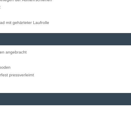
C
ad mit gehärteter Laufrolle
den angebracht
xboden
rfest pressverleimt