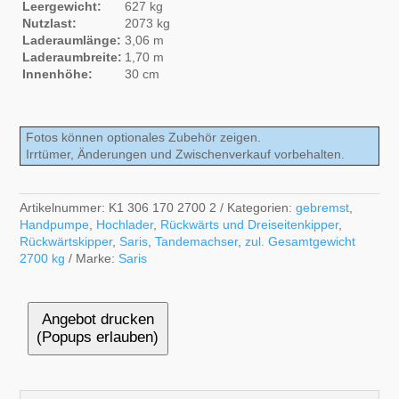
Leergewicht:
627 kg
Nutzlast:
2073 kg
Laderaumlänge:
3,06 m
Laderaumbreite:
1,70 m
Innenhöhe:
30 cm
Fotos können optionales Zubehör zeigen.
Irrtümer, Änderungen und Zwischenverkauf vorbehalten.
Artikelnummer:
K1 306 170 2700 2
Kategorien:
gebremst
,
Handpumpe
,
Hochlader
,
Rückwärts und Dreiseitenkipper
,
Rückwärtskipper
,
Saris
,
Tandemachser
,
zul. Gesamtgewicht
2700 kg
Marke:
Saris
Angebot drucken
(Popups erlauben)