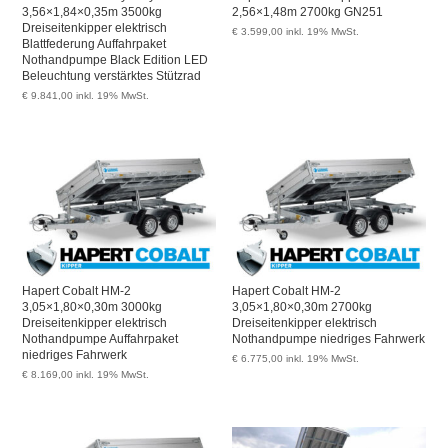
3,56×1,84×0,35m 3500kg
2,56×1,48m 2700kg GN251
Dreiseitenkipper elektrisch
€
3.599,00
inkl. 19% MwSt.
Blattfederung Auffahrpaket
Nothandpumpe Black Edition LED
Beleuchtung verstärktes Stützrad
€
9.841,00
inkl. 19% MwSt.
Hapert Cobalt HM-2
Hapert Cobalt HM-2
3,05×1,80×0,30m 3000kg
3,05×1,80×0,30m 2700kg
Dreiseitenkipper elektrisch
Dreiseitenkipper elektrisch
Nothandpumpe Auffahrpaket
Nothandpumpe niedriges Fahrwerk
niedriges Fahrwerk
€
6.775,00
inkl. 19% MwSt.
€
8.169,00
inkl. 19% MwSt.