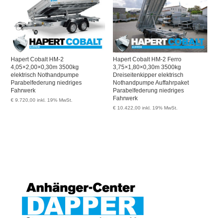
Hapert Cobalt HM-2
Hapert Cobalt HM-2 Ferro
4,05×2,00×0,30m 3500kg
3,75×1,80×0,30m 3500kg
elektrisch Nothandpumpe
Dreiseitenkipper elektrisch
Parabelfederung niedriges
Nothandpumpe Auffahrpaket
Fahrwerk
Parabelfederung niedriges
Fahrwerk
€
9.720,00
inkl. 19% MwSt.
€
10.422,00
inkl. 19% MwSt.