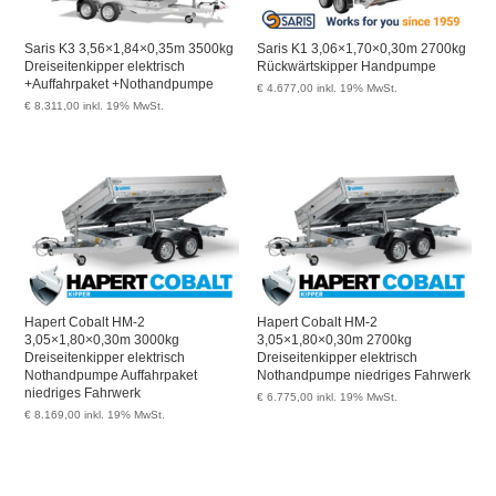
Saris K3 3,56×1,84×0,35m 3500kg
Saris K1 3,06×1,70×0,30m 2700kg
Dreiseitenkipper elektrisch
Rückwärtskipper Handpumpe
+Auffahrpaket +Nothandpumpe
€
4.677,00
inkl. 19% MwSt.
€
8.311,00
inkl. 19% MwSt.
Hapert Cobalt HM-2
Hapert Cobalt HM-2
3,05×1,80×0,30m 3000kg
3,05×1,80×0,30m 2700kg
Dreiseitenkipper elektrisch
Dreiseitenkipper elektrisch
Nothandpumpe Auffahrpaket
Nothandpumpe niedriges Fahrwerk
niedriges Fahrwerk
€
6.775,00
inkl. 19% MwSt.
€
8.169,00
inkl. 19% MwSt.