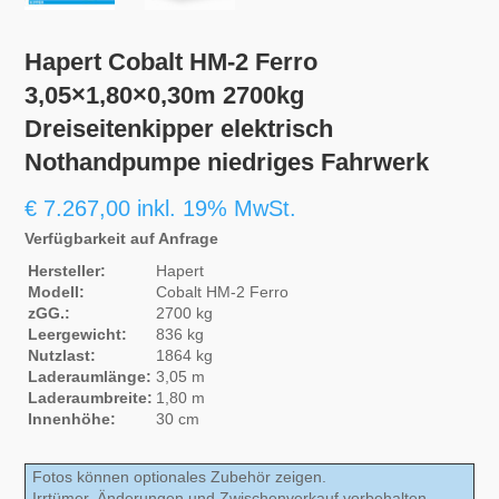
Hapert Cobalt HM-2 Ferro
3,05×1,80×0,30m 2700kg
Dreiseitenkipper elektrisch
Nothandpumpe niedriges Fahrwerk
€
7.267,00
inkl. 19% MwSt.
Verfügbarkeit auf Anfrage
Hersteller:
Hapert
Modell:
Cobalt HM-2 Ferro
zGG.:
2700 kg
Leergewicht:
836 kg
Nutzlast:
1864 kg
Laderaumlänge:
3,05 m
Laderaumbreite:
1,80 m
Innenhöhe:
30 cm
Fotos können optionales Zubehör zeigen.
Irrtümer, Änderungen und Zwischenverkauf vorbehalten.