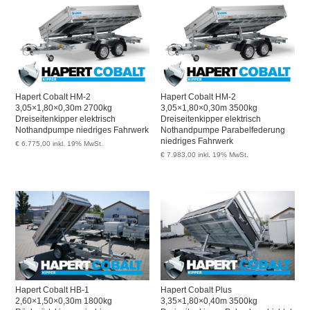
Hapert Cobalt HM-2
Hapert Cobalt HM-2
3,05×1,80×0,30m 2700kg
3,05×1,80×0,30m 3500kg
Dreiseitenkipper elektrisch
Dreiseitenkipper elektrisch
Nothandpumpe niedriges Fahrwerk
Nothandpumpe Parabelfederung
niedriges Fahrwerk
€
6.775,00
inkl. 19% MwSt.
€
7.983,00
inkl. 19% MwSt.
Hapert Cobalt HB-1
Hapert Cobalt Plus
2,60×1,50×0,30m 1800kg
3,35×1,80×0,40m 3500kg