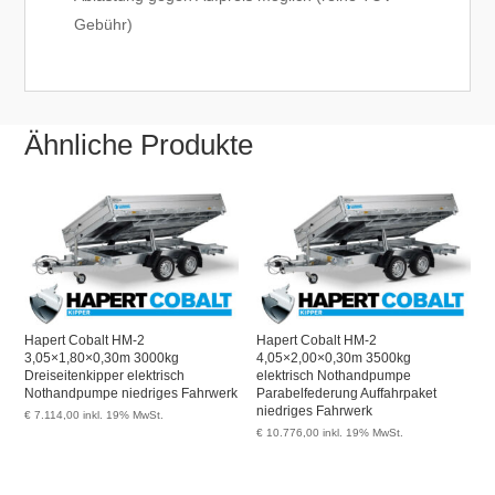
Gebühr)
Ähnliche Produkte
Hapert Cobalt HM-2
Hapert Cobalt HM-2
3,05×1,80×0,30m 3000kg
4,05×2,00×0,30m 3500kg
Dreiseitenkipper elektrisch
elektrisch Nothandpumpe
Nothandpumpe niedriges Fahrwerk
Parabelfederung Auffahrpaket
niedriges Fahrwerk
€
7.114,00
inkl. 19% MwSt.
€
10.776,00
inkl. 19% MwSt.