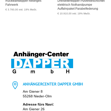
Rückwärtskipper niedriges
Dreiseitenkipper Pulverbeschichtet
Fahrwerk
elektrisch Nothandpumpe
Auffahrpaket Parabelfederung
€
3.760,00
inkl. 19% MwSt.
€
10.910,00
inkl. 19% MwSt.

ANHÄNGERCENTER DAPPER GMBH
Am Giener 8
55268 Nieder-Olm
Adresse fürs Navi:
Am Giener 26