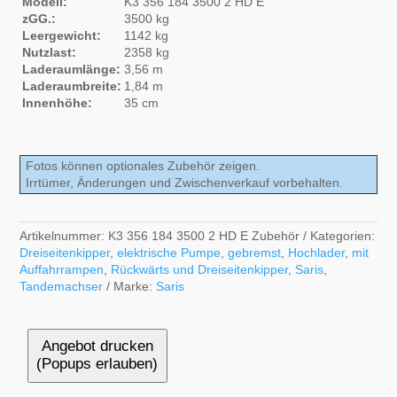
Modell:
K3 356 184 3500 2 HD E
zGG.:
3500 kg
Leergewicht:
1142 kg
Nutzlast:
2358 kg
Laderaumlänge:
3,56 m
Laderaumbreite:
1,84 m
Innenhöhe:
35 cm
Fotos können optionales Zubehör zeigen.
Irrtümer, Änderungen und Zwischenverkauf vorbehalten.
Artikelnummer:
K3 356 184 3500 2 HD E Zubehör
Kategorien:
Dreiseitenkipper
,
elektrische Pumpe
,
gebremst
,
Hochlader
,
mit
Auffahrrampen
,
Rückwärts und Dreiseitenkipper
,
Saris
,
Tandemachser
Marke:
Saris
Angebot drucken
(Popups erlauben)