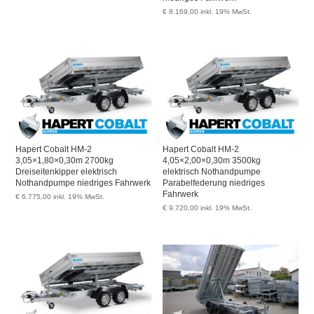
€
8.169,00
inkl. 19% MwSt.
Hapert Cobalt HM-2
Hapert Cobalt HM-2
3,05×1,80×0,30m 2700kg
4,05×2,00×0,30m 3500kg
Dreiseitenkipper elektrisch
elektrisch Nothandpumpe
Nothandpumpe niedriges Fahrwerk
Parabelfederung niedriges
Fahrwerk
€
6.775,00
inkl. 19% MwSt.
€
9.720,00
inkl. 19% MwSt.