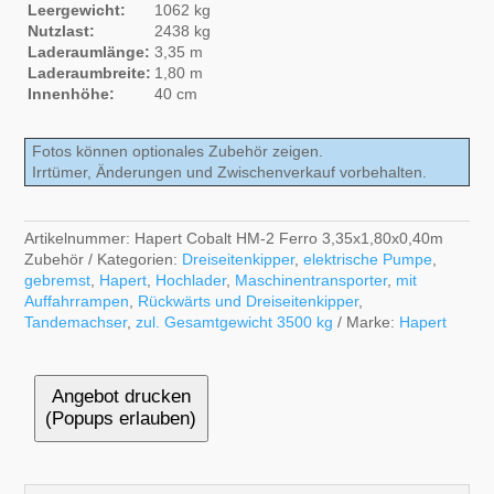
Leergewicht:
1062 kg
Nutzlast:
2438 kg
Laderaumlänge:
3,35 m
Laderaumbreite:
1,80 m
Innenhöhe:
40 cm
Fotos können optionales Zubehör zeigen.
Irrtümer, Änderungen und Zwischenverkauf vorbehalten.
Artikelnummer:
Hapert Cobalt HM-2 Ferro 3,35x1,80x0,40m
Zubehör
Kategorien:
Dreiseitenkipper
,
elektrische Pumpe
,
gebremst
,
Hapert
,
Hochlader
,
Maschinentransporter
,
mit
Auffahrrampen
,
Rückwärts und Dreiseitenkipper
,
Tandemachser
,
zul. Gesamtgewicht 3500 kg
Marke:
Hapert
Angebot drucken
(Popups erlauben)