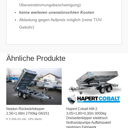
Übereinstimmungsbescheinigung)
keine weiteren unerwünschten Kosten
Ablastung gegen Aufpreis möglich (reine TÜV-
Gebühr)
Ähnliche Produkte
Neptun Rückwärtskipper
Hapert Cobalt HM-2
2,56×1,48m 2700kg GN251
3,05×1,80×0,30m 3000kg
Dreiseitenkipper elektrisch
€
3.599,00
inkl. 19% MwSt.
Nothandpumpe Auffahrpaket
niedriges Fahrwerk