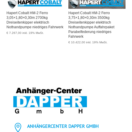
Hapert Cobalt HM-2 Ferro
Hapert Cobalt HM-2 Ferro
3,05×1,80×0,30m 2700kg
3,75×1,80×0,30m 3500kg
Dreiseitenkipper elektrisch
Dreiseitenkipper elektrisch
Nothandpumpe niedriges Fahrwerk
Nothandpumpe Auffahrpaket
Parabelfederung niedriges
€
7.267,00
inkl. 19% MwSt.
Fahrwerk
€
10.422,00
inkl. 19% MwSt.

ANHÄNGERCENTER DAPPER GMBH