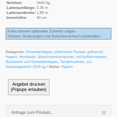
Nutzlast:
2444 kg
Laderaumlänge:
3,35 m
Laderaumbreite:
1,80 m
Innenhöhe:
40 cm
Fotos können optionales Zubehör zeigen.
Irrtümer, Änderungen und Zwischenverkauf vorbehalten.
Kategorien:
Dreiseitenkipper
,
elektrische Pumpe
,
gebremst
,
Hapert
,
Hochlader
,
Maschinentransporter
,
mit Auffahrrampen
,
Rückwärts und Dreiseitenkipper
,
Tandemachser
,
zul.
Gesamtgewicht 3500 kg
Marke:
Hapert
Angebot drucken
(Popups erlauben)
Anfrage zum Produkt...