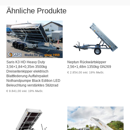
Ähnliche Produkte
Saris K3 HD Heavy Duty
Neptun Rückwärtskipper
3,56×1,84×0,35m 3500kg
2,56×1,48m 1350kg GN269
Dreiseitenkipper elektrisch
€
2.854,00
inkl. 19% MwSt.
Blattfederung Auffahrpaket
Nothandpumpe Black Edition LED
Beleuchtung verstärktes Stützrad
€
9.841,00
inkl. 19% MwSt.