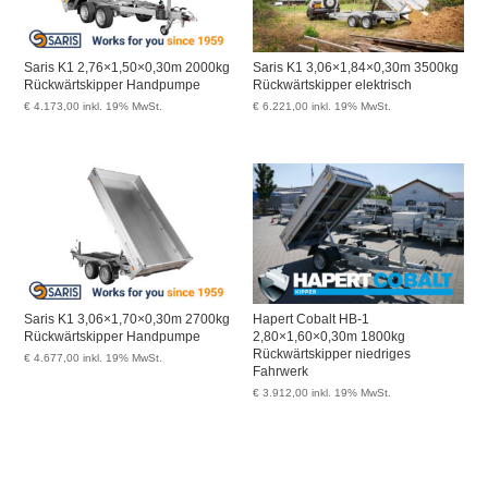
Saris K1 2,76×1,50×0,30m 2000kg
Saris K1 3,06×1,84×0,30m 3500kg
Rückwärtskipper Handpumpe
Rückwärtskipper elektrisch
€
4.173,00
inkl. 19% MwSt.
€
6.221,00
inkl. 19% MwSt.
Saris K1 3,06×1,70×0,30m 2700kg
Hapert Cobalt HB-1
Rückwärtskipper Handpumpe
2,80×1,60×0,30m 1800kg
Rückwärtskipper niedriges
€
4.677,00
inkl. 19% MwSt.
Fahrwerk
€
3.912,00
inkl. 19% MwSt.