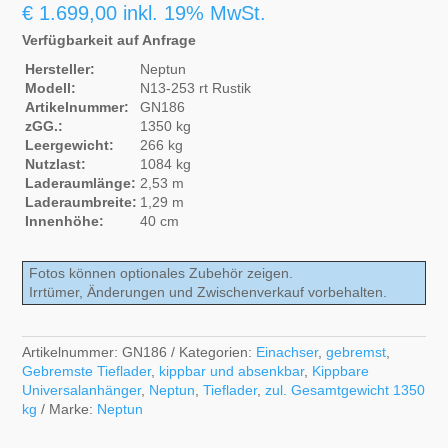
€
1.699,00
inkl. 19% MwSt.
Verfügbarkeit auf Anfrage
Hersteller:
Neptun
Modell:
N13-253 rt Rustik
Artikelnummer:
GN186
zGG.:
1350 kg
Leergewicht:
266 kg
Nutzlast:
1084 kg
Laderaumlänge:
2,53 m
Laderaumbreite:
1,29 m
Innenhöhe:
40 cm
Fotos können optionales Zubehör zeigen.
Irrtümer, Änderungen und Zwischenverkauf vorbehalten.
Artikelnummer:
GN186
Kategorien:
Einachser
,
gebremst
,
Gebremste Tieflader
,
kippbar und absenkbar
,
Kippbare
Universalanhänger
,
Neptun
,
Tieflader
,
zul. Gesamtgewicht 1350
kg
Marke:
Neptun