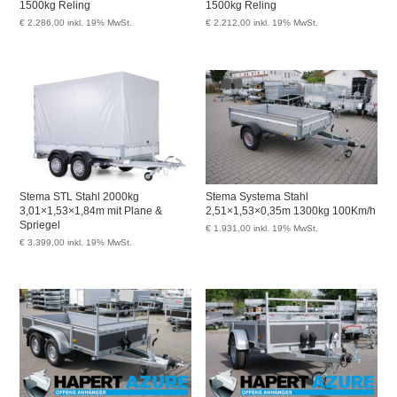
1500kg Reling
1500kg Reling
€
2.286,00
inkl. 19% MwSt.
€
2.212,00
inkl. 19% MwSt.
Stema STL Stahl 2000kg
Stema Systema Stahl
3,01×1,53×1,84m mit Plane &
2,51×1,53×0,35m 1300kg 100Km/h
Spriegel
€
1.931,00
inkl. 19% MwSt.
€
3.399,00
inkl. 19% MwSt.