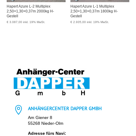
Hapert Azure L-2 Multiplex
Hapert Azure L-1 Multiplex
2,50×1,30×0,37m 2000kg H-
2,50×1,30×0,37m 1800kg H-
Gestell
Gestell
€
3.087,00
inkl. 19% MwSt.
€
2.935,00
inkl. 19% MwSt.

ANHÄNGERCENTER DAPPER GMBH
Am Giener 8
55268 Nieder-Olm
Adresse fürs Navi: