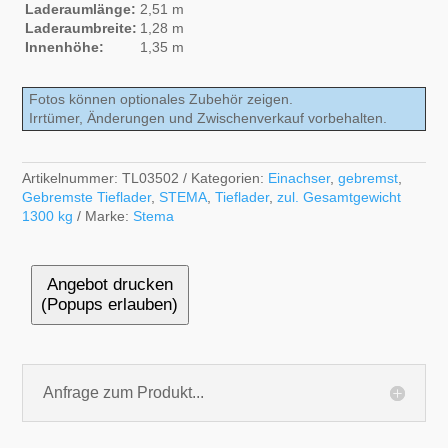
Laderaumlänge:
2,51 m
Laderaumbreite:
1,28 m
Innenhöhe:
1,35 m
Fotos können optionales Zubehör zeigen.
Irrtümer, Änderungen und Zwischenverkauf vorbehalten.
Artikelnummer:
TL03502
Kategorien:
Einachser
,
gebremst
,
Gebremste Tieflader
,
STEMA
,
Tieflader
,
zul. Gesamtgewicht
1300 kg
Marke:
Stema
Angebot drucken
(Popups erlauben)
Anfrage zum Produkt...