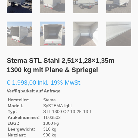
Stema STL Stahl 2,51×1,28×1,35m
1300 kg mit Plane & Spriegel
€
1.993,00
inkl. 19% MwSt.
Verfügbarkeit auf Anfrage
Hersteller:
Stema
Modell:
SySTEMA light
Typ:
STL 1300 O2 13-25-13.1
Artikelnummer:
TL03502
zGG.:
1300 kg
Leergewicht:
310 kg
Nutzlast:
990 kg