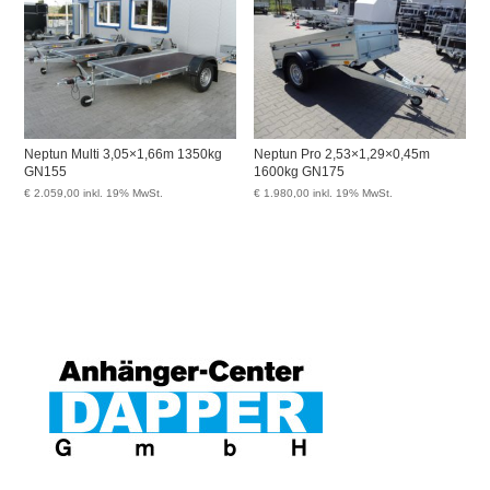
Neptun Multi 3,05×1,66m 1350kg
Neptun Pro 2,53×1,29×0,45m
GN155
1600kg GN175
€
2.059,00
inkl. 19% MwSt.
€
1.980,00
inkl. 19% MwSt.