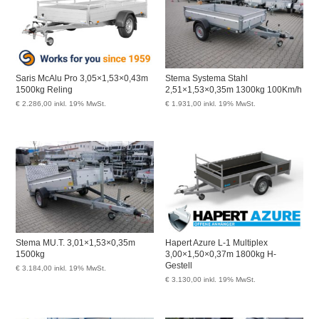
Saris McAlu Pro 3,05×1,53×0,43m
Stema Systema Stahl
1500kg Reling
2,51×1,53×0,35m 1300kg 100Km/h
€
2.286,00
inkl. 19% MwSt.
€
1.931,00
inkl. 19% MwSt.
Stema MU.T. 3,01×1,53×0,35m
Hapert Azure L-1 Multiplex
1500kg
3,00×1,50×0,37m 1800kg H-
Gestell
€
3.184,00
inkl. 19% MwSt.
€
3.130,00
inkl. 19% MwSt.