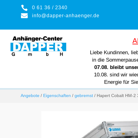

0 61 36 / 2340

info@dapper-anhaenger.de
A
Liebe Kundinnen, li
in die Sommerpaus
07.08. bleibt uns
10.08. sind wir wie
Energie für Si
Angebote
/
Eigenschaften
/
gebremst
/ Hapert Cobalt HM-2 