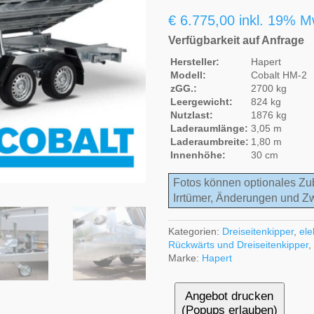
€
6.775,00
inkl. 19% M
Verfügbarkeit auf Anfrage
Hersteller:
Hapert
Modell:
Cobalt HM-2
zGG.:
2700 kg
Leergewicht:
824 kg
Nutzlast:
1876 kg
Laderaumlänge:
3,05 m
Laderaumbreite:
1,80 m
Innenhöhe:
30 cm
Fotos können optionales Zu
Irrtümer, Änderungen und Z
Kategorien:
Dreiseitenkipper
,
ele
Rückwärts und Dreiseitenkipper
Marke:
Hapert
Angebot drucken
(Popups erlauben)