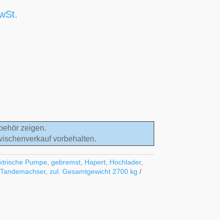
wSt.
behör zeigen.
wischenverkauf vorbehalten.
ktrische Pumpe
,
gebremst
,
Hapert
,
Hochlader
,
,
Tandemachser
,
zul. Gesamtgewicht 2700 kg