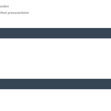
xboden
rfest pressverleimt