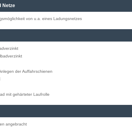
d Netze
gsmöglichkeit von u.a. eines Ladungsnetzes
adverzinkt
lbadverzinkt
 Anlegen der Auffahrschienen
C
ad mit gehärteter Laufrolle
den angebracht