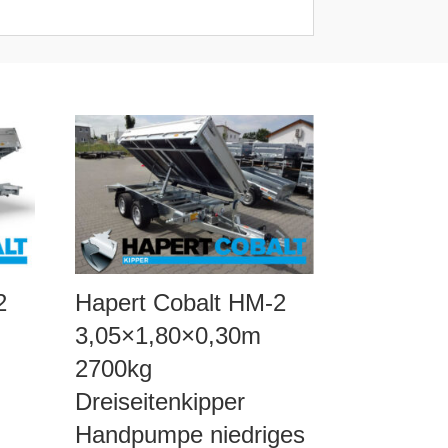
2
Hapert Cobalt HM-2
3,05×1,80×0,30m
2700kg
Dreiseitenkipper
Handpumpe niedriges