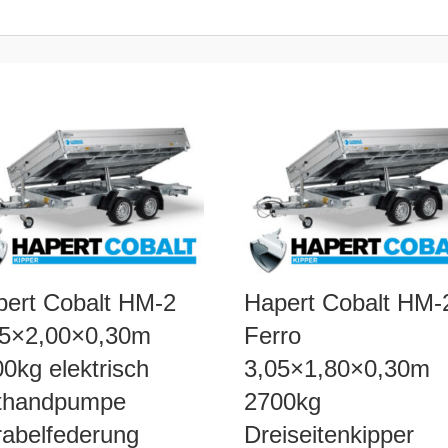
pert Cobalt HM-2
Hapert Cobalt HM-
05×2,00×0,30m
Ferro
0kg elektrisch
3,05×1,80×0,30m
thandpumpe
2700kg
rabelfederung
Dreiseitenkipper