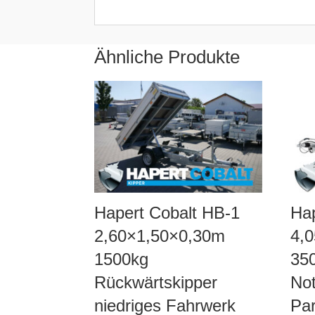
Ähnliche Produkte
Hapert Cobalt HB-1
Ha
2,60×1,50×0,30m
4,
1500kg
350
Rückwärtskipper
No
niedriges Fahrwerk
Pa