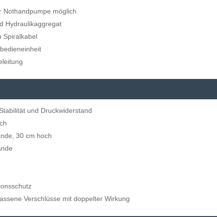
r Nothandpumpe möglich
nd Hydraulikaggregat
 Spiralkabel
bedieneinheit
eleitung
Stabilität und Druckwiderstand
ich
ände, 30 cm hoch
ände
ionsschutz
assene Verschlüsse mit doppelter Wirkung