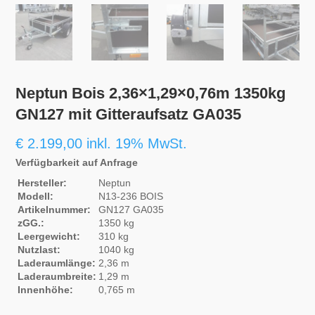
Neptun Bois 2,36×1,29×0,76m 1350kg
GN127 mit Gitteraufsatz GA035
€
2.199,00
inkl. 19% MwSt.
Verfügbarkeit auf Anfrage
Hersteller:
Neptun
Modell:
N13-236 BOIS
Artikelnummer:
GN127 GA035
zGG.:
1350 kg
Leergewicht:
310 kg
Nutzlast:
1040 kg
Laderaumlänge:
2,36 m
Laderaumbreite:
1,29 m
Innenhöhe:
0,765 m