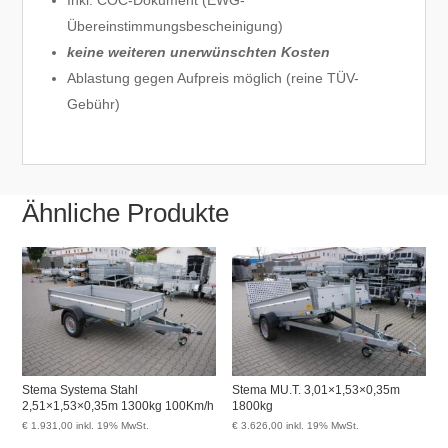
Übereinstimmungsbescheinigung)
keine weiteren unerwünschten Kosten
Ablastung gegen Aufpreis möglich (reine TÜV-
Gebühr)
Ähnliche Produkte
Stema Systema Stahl
Stema MU.T. 3,01×1,53×0,35m
2,51×1,53×0,35m 1300kg 100Km/h
1800kg
€
1.931,00
inkl. 19% MwSt.
€
3.626,00
inkl. 19% MwSt.