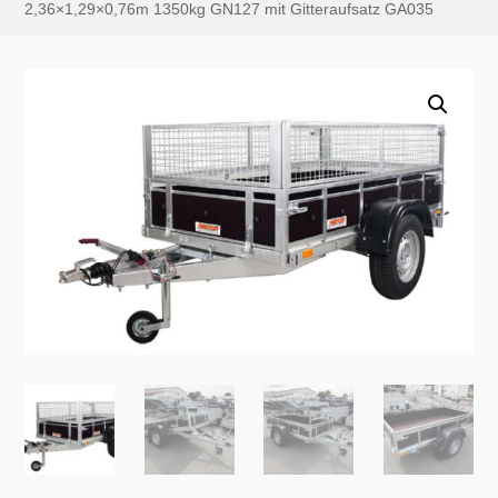
2,36×1,29×0,76m 1350kg GN127 mit Gitteraufsatz GA035