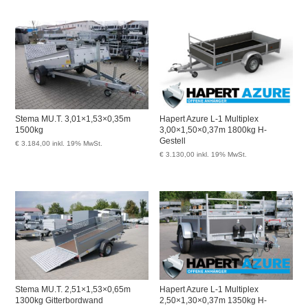
Stema MU.T. 3,01×1,53×0,35m
Hapert Azure L-1 Multiplex
1500kg
3,00×1,50×0,37m 1800kg H-
Gestell
€
3.184,00
inkl. 19% MwSt.
€
3.130,00
inkl. 19% MwSt.
Stema MU.T. 2,51×1,53×0,65m
Hapert Azure L-1 Multiplex
1300kg Gitterbordwand
2,50×1,30×0,37m 1350kg H-