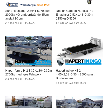
Saris Hochlader 2,76×1,50×0,35m
Neptun Gaupen Nordica Pro
2000kg +Grundbordwände 35cm
Einachser 2,51×1,48×0,30m
anstatt 30 cm
1350kg GN256
€
2.928,00
inkl. 19% MwSt.
€
1.899,00
inkl. 19% MwSt.
Hapert Azure H-2 3,35×1,80×0,30m
Hapert Indigo HT-2
2700kg niedriges Fahrwerk
4,05×2,01×0,30m 3500kg mit
Bordwänden
€
3.726,00
inkl. 19% MwSt.
€
8.055,00
inkl. 19% MwSt.