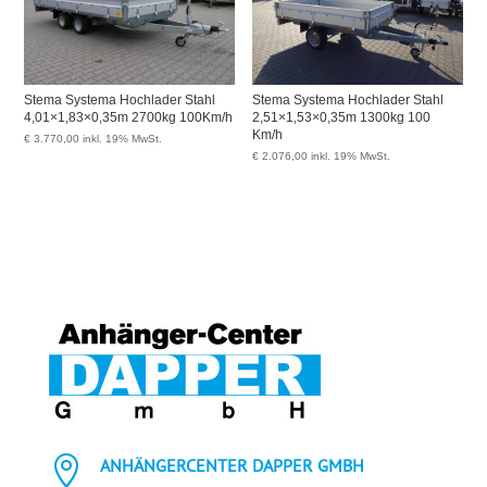
Stema Systema Hochlader Stahl
Stema Systema Hochlader Stahl
4,01×1,83×0,35m 2700kg 100Km/h
2,51×1,53×0,35m 1300kg 100
Km/h
€
3.770,00
inkl. 19% MwSt.
€
2.076,00
inkl. 19% MwSt.

ANHÄNGERCENTER DAPPER GMBH