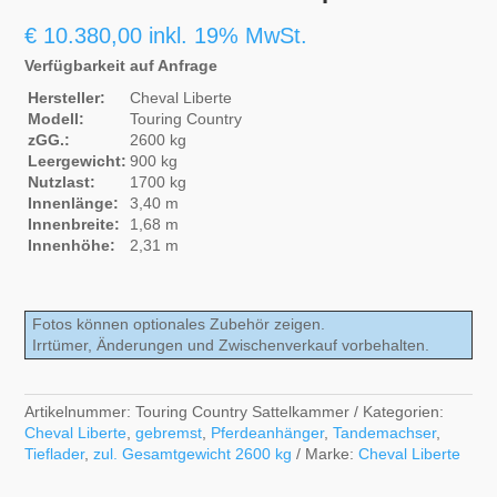
€
10.380,00
inkl. 19% MwSt.
Verfügbarkeit auf Anfrage
Hersteller:
Cheval Liberte
Modell:
Touring Country
zGG.:
2600 kg
Leergewicht:
900 kg
Nutzlast:
1700 kg
Innenlänge:
3,40 m
Innenbreite:
1,68 m
Innenhöhe:
2,31 m
Fotos können optionales Zubehör zeigen.
Irrtümer, Änderungen und Zwischenverkauf vorbehalten.
Artikelnummer:
Touring Country Sattelkammer
Kategorien:
Cheval Liberte
,
gebremst
,
Pferdeanhänger
,
Tandemachser
,
Tieflader
,
zul. Gesamtgewicht 2600 kg
Marke:
Cheval Liberte