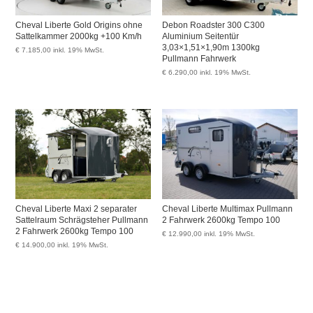
Cheval Liberte Gold Origins ohne
Debon Roadster 300 C300
Sattelkammer 2000kg +100 Km/h
Aluminium Seitentür
3,03×1,51×1,90m 1300kg
€
7.185,00
inkl. 19% MwSt.
Pullmann Fahrwerk
€
6.290,00
inkl. 19% MwSt.
Cheval Liberte Maxi 2 separater
Cheval Liberte Multimax Pullmann
Sattelraum Schrägsteher Pullmann
2 Fahrwerk 2600kg Tempo 100
2 Fahrwerk 2600kg Tempo 100
€
12.990,00
inkl. 19% MwSt.
€
14.900,00
inkl. 19% MwSt.